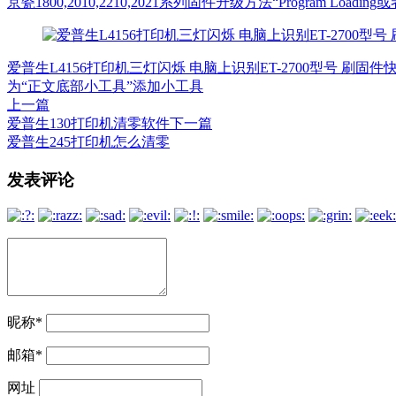
京瓷1800,2010,2210,2021系列固件升级方法“Program Loadin
爱普生L4156打印机三灯闪烁 电脑上识别ET-2700型号 刷固
为“正文底部小工具”添加小工具
上一篇
爱普生130打印机清零软件
下一篇
爱普生245打印机怎么清零
文
发表评论
章
导
航
昵称
*
邮箱
*
网址