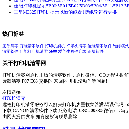
佳能打印机提示5B00\5B01/5B02/5B03/5B04/5B11/5B12/5B13/
三星M3325打印机提示以新的纸盘1搓纸轮进行更换
热门标签
废墨清零
万能清零软件
打印机刷机
打印机清零
佳能清零软件
维修模式
清零软件
佳能打印机清零
5b00
爱普生固件升级
正版软件
关于打印机清零网
打印机清零网通过正版的清零软件，通过微信、QQ远程协助解决您打
废墨清零 P07 E08 交换闪 来回闪 开机没动作等问题!
友情链接：
打印机清零
远程打印机清零服务可以解决打印机废墨收集器满,错误代码5b00 1700 5
下载,CANON清零软件下载 服务电话19895209880(微信）
Co
由网友提供发布,如有侵权请联系删除