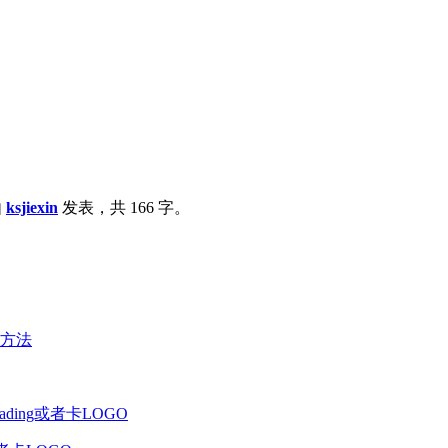
由
ksjiexin
发表，共 166 字。