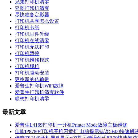
兄弟打印机清零
奔图打印机清零
尽快准备定影器
打印机共享怎么设置
打印机卡纸
打印机固件升级
打印机在线清零
打印机无法打印
打印机暂停
打印机维修模式
打印机脱机
打印机驱动安装
更换新的传输带
爱普生打印机WiFi故障
爱普生打印机清零软件
联想打印机清零
最新文章
爱普生L4169打印机一开机Printer Mode故障主板维修
佳能IP8780打印机开机闪黄灯 电脑提示错误5B00快速
佳能TS3440开机屏幕显示p07提示错误代码5B00快速解