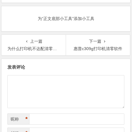
Loading或者卡LOGO
速解决问题
为“正文底部小工具”添加小工具
上一篇
下一篇
为什么打印机不达配清零软件
惠普c309g打印机清零软件
文
发表评论
章
导
航
*
昵称