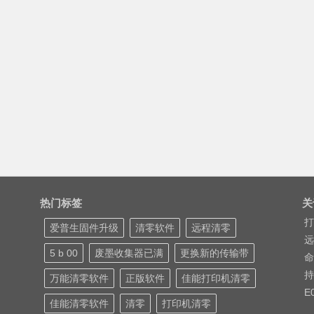
热门标签
关
打
爱普生固件升级
清零软件
远程清零
远
5 b 00
废墨收集器已满
更换新的传输带
命
持
万能清零软件
正版软件
佳能打印机清零
E
佳能清零软件
清零
打印机清零