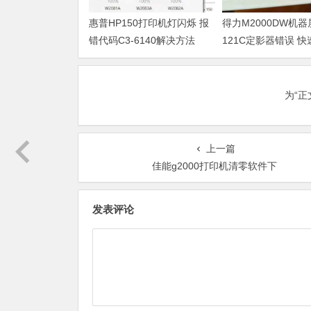
惠普HP150打印机灯闪烁 报
得力M2000DW机
错代码C3-6140解决方法
121C定影器错误 
法
为“
上一篇
佳能g2000打印机清零软件下
发表评论