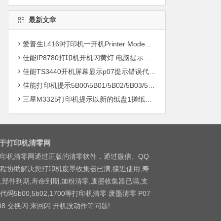
最新文章
爱普生L4169打印机一开机Printer Mode故障主板维修
佳能IP8780打印机开机闪黄灯 电脑提示错误5B00快速解决方案清零
佳能TS3440开机屏幕显示p07提示错误代码5B00快速解决方案 清零
佳能打印机提示5B00\5B01/5B02/5B03/5B04/5B11/5B12/5B13/5B14/1700/1702/1703/1704
三星M3325打印机提示以新的纸盘1搓纸轮进行更换
于打印机清零网
印机清零网通过正版的清零软件，通过微信、QQ
程协助解决您打印机废墨收集器已满,接近使用,寿
,部件到期,寿命到期,加粉清零,废墨收集器已满,支
代码5b00,5b02,1700等打印机清零 废墨清零 P07
08 交换闪 来回闪 开机没动作等问题!