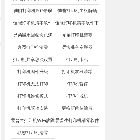
佳能打印机P07错误
佳能打印机主板解锁
佳能打印机清零软件
佳能打印机清零软件下载
兄弟墨水回收盒已满
兄弟打印机清零
奔图打印机清零
尽快准备定影器
打印机共享怎么设置
打印机卡纸
打印机固件升级
打印机在线清零
打印机无法打印
打印机暂停
打印机维修模式
打印机脱机
打印机驱动安装
更换新的传输带
爱普生打印机WiFi故障
爱普生打印机清零软件
联想打印机清零