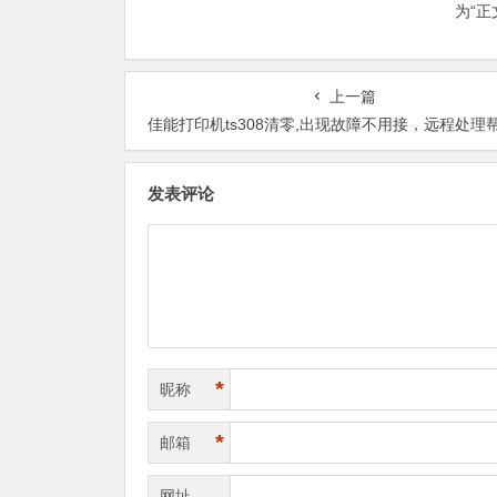
为“
上一篇
佳能打印机ts308清零,出现故障不用接，远程处理帮你
发表评论
*
昵称
*
邮箱
网址