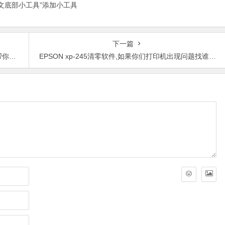
正文底部小工具”添加小工具
下一篇
忙。
EPSON xp-245清零软件,如果你们打印机出现问题找谁修呢？