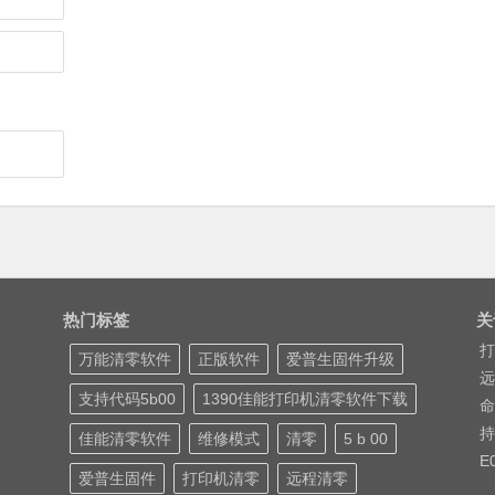
热门标签
关
打
万能清零软件
正版软件
爱普生固件升级
远
支持代码5b00
1390佳能打印机清零软件下载
命
持
佳能清零软件
维修模式
清零
5 b 00
E
爱普生固件
打印机清零
远程清零