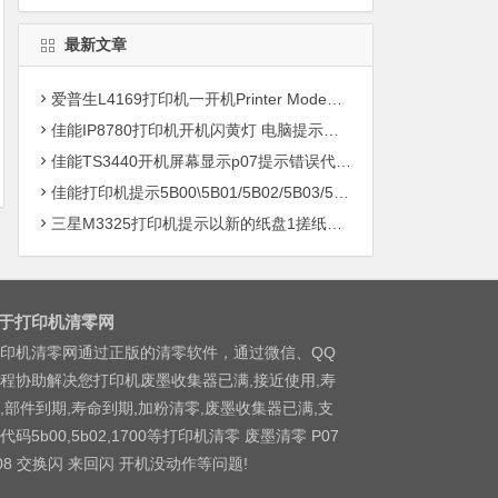
最新文章
爱普生L4169打印机一开机Printer Mode故障主板维修
佳能IP8780打印机开机闪黄灯 电脑提示错误5B00快速解决方案清零
佳能TS3440开机屏幕显示p07提示错误代码5B00快速解决方案 清零
佳能打印机提示5B00\5B01/5B02/5B03/5B04/5B11/5B12/5B13/5B14/1700/1702/1703/1704
三星M3325打印机提示以新的纸盘1搓纸轮进行更换
于打印机清零网
印机清零网通过正版的清零软件，通过微信、QQ
程协助解决您打印机废墨收集器已满,接近使用,寿
,部件到期,寿命到期,加粉清零,废墨收集器已满,支
代码5b00,5b02,1700等打印机清零 废墨清零 P07
08 交换闪 来回闪 开机没动作等问题!