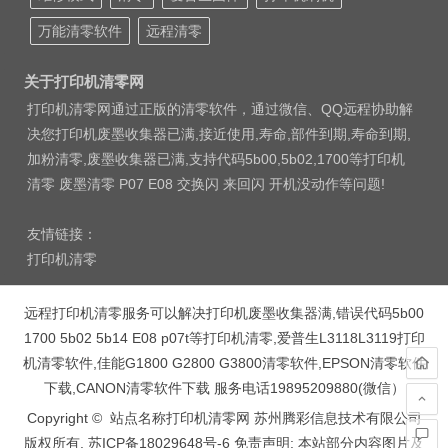
万能清零软件
远程清零
关于打印机清零网
打印机清零网通过正版的清零软件，通过微信、QQ远程协助解
决您打印机废墨收集器已满,接近使用,寿命,部件到期,寿命到期,
加粉清零,废墨收集器已满,支持代码5b00,5b02,1700等打印机
清零 废墨清零 P07 E08 交换闪 来回闪 开机没动作等问题!
友情链接：
打印机清零
远程打印机清零服务可以解决打印机废墨收集器满,错误代码5b00
1700 5b02 5b14 E08 p07t等打印机清零,爱普生L3118L3119打印
机清零软件,佳能G1800 G2800 G3800清零软件,EPSON清零软件
下载,CANON清零软件下载 服务电话19895209880(微信）
Copyright © 站点名称打印机清零网 苏州腾彩信息技术有限公司
版权所有.
苏ICP备18029648号-6
免责声明: 本站部分内容图片及