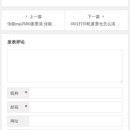
上一篇
下一篇
佳能mp2580废墨清,佳能打印机废墨满了怎么清零
l301打印机废墨仓怎么清理,佳能1200废墨清零软件
文
发表评论
章
导
航
*
昵称
*
邮箱
网址