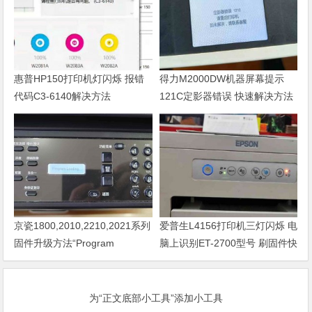
惠普HP150打印机灯闪烁 报错
得力M2000DW机器屏幕提示
代码C3-6140解决方法
121C定影器错误 快速解决方法
京瓷1800,2010,2210,2021系列
爱普生L4156打印机三灯闪烁 电
固件升级方法“Program
脑上识别ET-2700型号 刷固件快
Loading或者卡LOGO
速解决问题
为“正文底部小工具”添加小工具