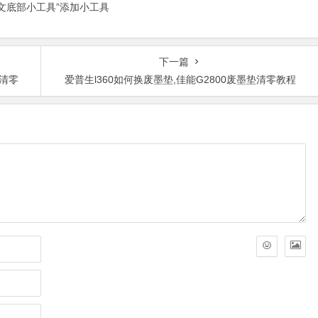
正文底部小工具”添加小工具
下一篇
墨清零
爱普生l360如何换废墨垫,佳能G2800废墨垫清零教程