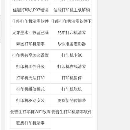
佳能打印机P07错误
佳能打印机主板解锁
佳能打印机清零软件
佳能打印机清零软件下载
兄弟墨水回收盒已满
兄弟打印机清零
奔图打印机清零
尽快准备定影器
打印机共享怎么设置
打印机卡纸
打印机固件升级
打印机在线清零
打印机无法打印
打印机暂停
打印机维修模式
打印机脱机
打印机驱动安装
更换新的传输带
爱普生打印机WiFi故障
爱普生打印机清零软件
联想打印机清零