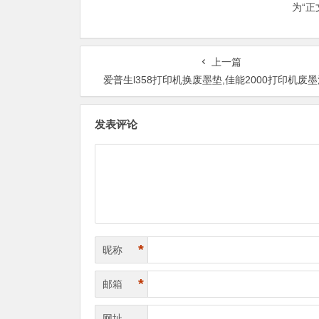
为“
上一篇
爱普生l358打印机换废墨垫,佳能2000打印机废
发表评论
*
昵称
*
邮箱
网址