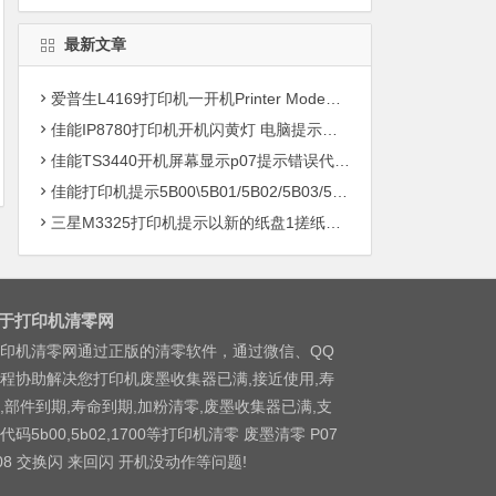
最新文章
爱普生L4169打印机一开机Printer Mode故障主板维修
佳能IP8780打印机开机闪黄灯 电脑提示错误5B00快速解决方案清零
佳能TS3440开机屏幕显示p07提示错误代码5B00快速解决方案 清零
佳能打印机提示5B00\5B01/5B02/5B03/5B04/5B11/5B12/5B13/5B14/1700/1702/1703/1704
三星M3325打印机提示以新的纸盘1搓纸轮进行更换
于打印机清零网
印机清零网通过正版的清零软件，通过微信、QQ
程协助解决您打印机废墨收集器已满,接近使用,寿
,部件到期,寿命到期,加粉清零,废墨收集器已满,支
代码5b00,5b02,1700等打印机清零 废墨清零 P07
08 交换闪 来回闪 开机没动作等问题!