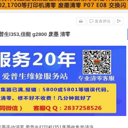
发表评论
l353,佳能 g2800 废墨 清零
0废墨手动清零,爱普生打印机l351废墨收集垫清洗