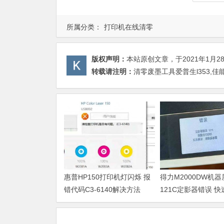
所属分类：
打印机在线清零
版权声明：
本站原创文章，于2021年1月2
转载请注明：
清零废墨工具爱普生l353,佳能 
惠普HP150打印机灯闪烁 报
得力M2000DW机
错代码C3-6140解决方法
121C定影器错误 
法