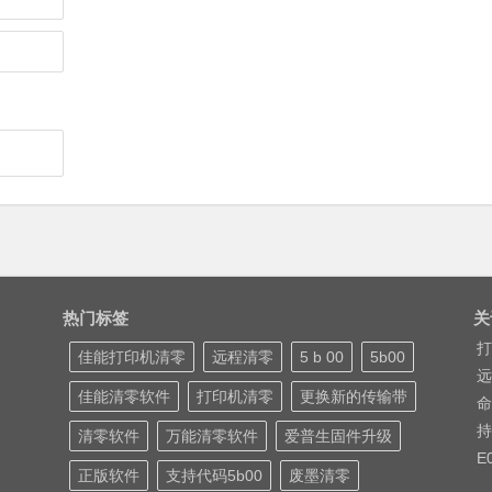
热门标签
关
打
佳能打印机清零
远程清零
5 b 00
5b00
远
佳能清零软件
打印机清零
更换新的传输带
命
持
清零软件
万能清零软件
爱普生固件升级
E
正版软件
支持代码5b00
废墨清零