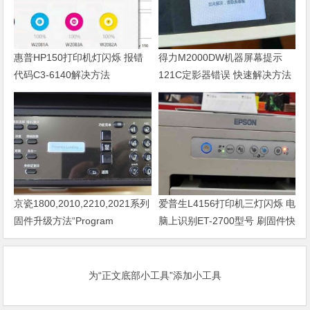
惠普HP150打印机灯闪烁 报错
得力M2000DW机器屏幕提示
代码C3-6140解决方法
121C定影器错误 快速解决方法
京瓷1800,2010,2210,2021系列
爱普生L4156打印机三灯闪烁 电
固件升级方法“Program
脑上识别ET-2700型号 刷固件快
Loading或者卡LOGO
速解决问题
为“正文底部小工具”添加小工具