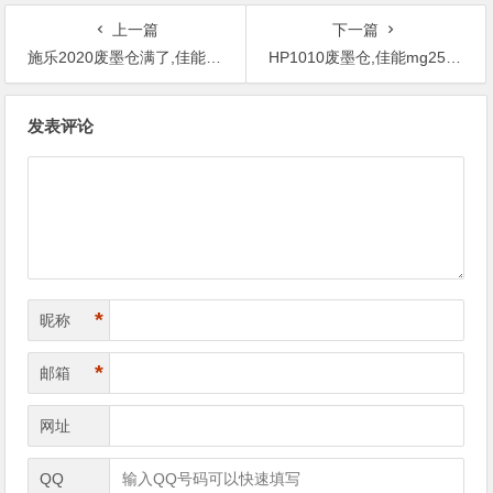
上一篇
下一篇
施乐2020废墨仓满了,佳能g1800废墨清零图解
HP1010废墨仓,佳能mg2580s废墨清零
文
发表评论
章
导
航
*
昵称
*
邮箱
网址
QQ