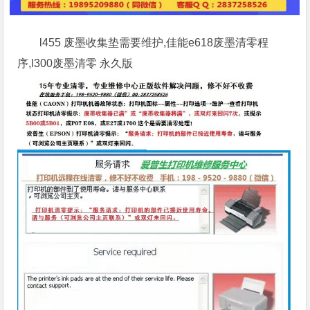
l455 废墨收集垫需要维护,佳能e618废墨清零程
序,l300废墨清零 永久版