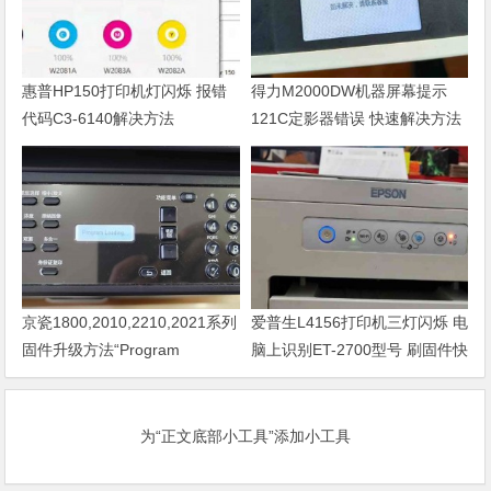
惠普HP150打印机灯闪烁 报错
得力M2000DW机器屏幕提示
代码C3-6140解决方法
121C定影器错误 快速解决方法
京瓷1800,2010,2210,2021系列
爱普生L4156打印机三灯闪烁 电
固件升级方法“Program
脑上识别ET-2700型号 刷固件快
Loading或者卡LOGO
速解决问题
为“正文底部小工具”添加小工具