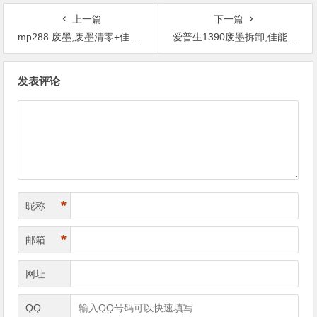
上一篇
下一篇
mp288 废墨,废墨清零+佳能259
爱普生1390废墨拆卸,佳能mg6680废墨清零
文
发表评论
章
导
航
*
昵称
*
邮箱
网址
QQ