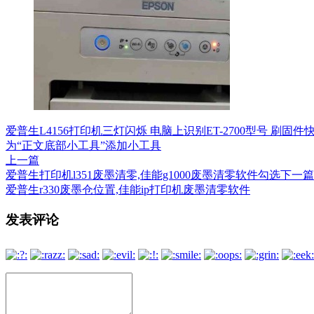
爱普生L4156打印机三灯闪烁 电脑上识别ET-2700型号 刷固
为“正文底部小工具”添加小工具
上一篇
爱普生打印机l351废墨清零,佳能g1000废墨清零软件勾选
下一篇
爱普生r330废墨仓位置,佳能ip打印机废墨清零软件
文
发表评论
章
导
航