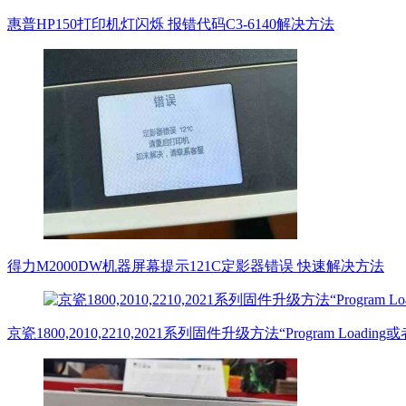
惠普HP150打印机灯闪烁 报错代码C3-6140解决方法
得力M2000DW机器屏幕提示121C定影器错误 快速解决方法
京瓷1800,2010,2210,2021系列固件升级方法“Program Loadin