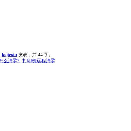
由
ksjiexin
发表，共 44 字。
怎么清零? | 打印机远程清零