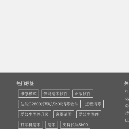
热门标签
关
打
维修模式
佳能清零软件
正版软件
远
佳能G2800打印机5b00清零软件
远程清零
命
持
爱普生固件升级
废墨清零
爱普生固件
E
打印机清零
清零
支持代码5b00