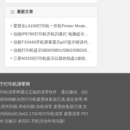
最新文章
爱普生L4169打印机一开机Printer Mode故障主板维修
佳能IP8780打印机开机闪黄灯 电脑提示错误5B00快速解决方案清零
佳能TS3440开机屏幕显示p07提示错误代码5B00快速解决方案 清零
佳能打印机提示5B00\5B01/5B02/5B03/5B04/5B11/5B12/5B13/5B14/1700/1702/1703/1704
三星M3325打印机提示以新的纸盘1搓纸轮进行更换
于打印机清零网
印机清零网通过正版的清零软件，通过微信、QQ
程协助解决您打印机废墨收集器已满,接近使用,寿
,部件到期,寿命到期,加粉清零,废墨收集器已满,支
代码5b00,5b02,1700等打印机清零 废墨清零 P07
08 交换闪 来回闪 开机没动作等问题!