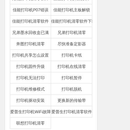
佳能打印机P07错误
佳能打印机主板解锁
佳能打印机清零软件
佳能打印机清零软件下载
兄弟墨水回收盒已满
兄弟打印机清零
奔图打印机清零
尽快准备定影器
打印机共享怎么设置
打印机卡纸
打印机固件升级
打印机在线清零
打印机无法打印
打印机暂停
打印机维修模式
打印机脱机
打印机驱动安装
更换新的传输带
爱普生打印机WiFi故障
爱普生打印机清零软件
联想打印机清零