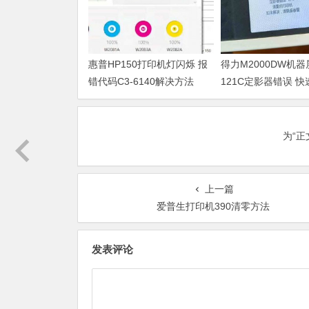
惠普HP150打印机灯闪烁 报
得力M2000DW机
错代码C3-6140解决方法
121C定影器错误 
法
为“
上一篇
爱普生打印机390清零方法
发表评论