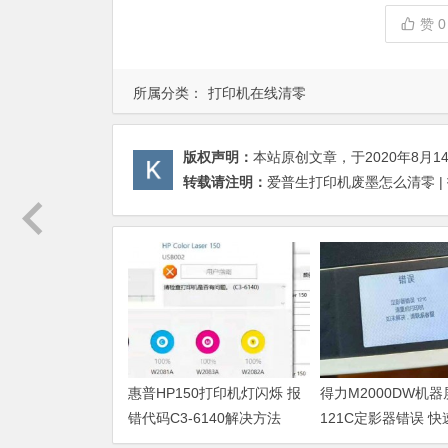
赞
0
所属分类：
打印机在线清零
版权声明：
本站原创文章，于2020年8月1
转载请注明：
爱普生打印机废墨怎么清零 |
惠普HP150打印机灯闪烁 报
得力M2000DW机
错代码C3-6140解决方法
121C定影器错误 
法