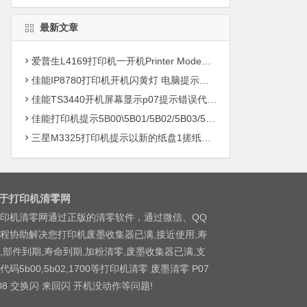
最新文章
爱普生L4169打印机一开机Printer Mode故障主板维修
佳能IP8780打印机开机闪黄灯 电脑提示错误5B00快速解决方案清零
佳能TS3440开机屏幕显示p07提示错误代码5B00快速解决方案 清零
佳能打印机提示5B00\5B01/5B02/5B03/5B04/5B11/5B12/5B13/5B14/1700/1702/1703/1704
三星M3325打印机提示以新的纸盘1搓纸轮进行更换
于打印机清零网
印机清零网通过正版的清零软件，通过微信、QQ
程协助解决您打印机废墨收集器已满,接近使用,寿
,部件到期,寿命到期,加粉清零,废墨收集器已满,支
代码5b00,5b02,1700等打印机清零 废墨清零 P07
08 交换闪 来回闪 开机没动作等问题!