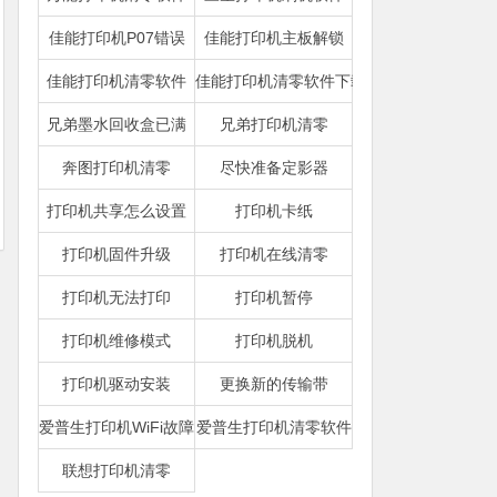
佳能打印机P07错误
佳能打印机主板解锁
佳能打印机清零软件
佳能打印机清零软件下载
兄弟墨水回收盒已满
兄弟打印机清零
奔图打印机清零
尽快准备定影器
打印机共享怎么设置
打印机卡纸
打印机固件升级
打印机在线清零
打印机无法打印
打印机暂停
打印机维修模式
打印机脱机
打印机驱动安装
更换新的传输带
爱普生打印机WiFi故障
爱普生打印机清零软件
联想打印机清零