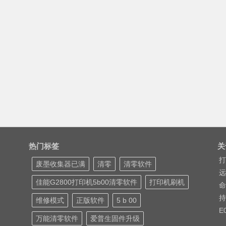
热门标签
关
打
废墨收集器已满
清零
清零软件
远
佳能G2800打印机5b00清零软件
打印机刷机
命
持
维修模式
正版软件
5 b 00
E
万能清零软件
爱普生固件升级