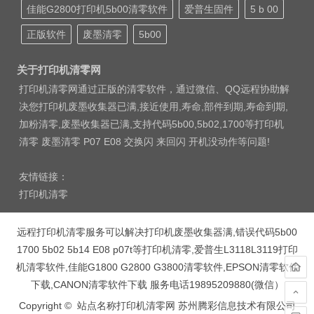
佳能G2800打印机5b00清零软件
爱普生固件
5 b 00
正版软件
废墨清零
5b00
关于打印机清零网
打印机清零网通过正版的清零软件，通过微信、QQ远程协助解
决您打印机废墨收集器已满,接近使用,寿命,部件到期,寿命到期,
加粉清零,废墨收集器已满,支持代码5b00,5b02,1700等打印机
清零 废墨清零 P07 E08 交换闪 来回闪 开机没动作等问题!
友情链接：
打印机清零
远程打印机清零服务可以解决打印机废墨收集器满,错误代码5b00
1700 5b02 5b14 E08 p07t等打印机清零,爱普生L3118L3119打印
机清零软件,佳能G1800 G2800 G3800清零软件,EPSON清零软件
下载,CANON清零软件下载 服务电话19895209880(微信）
Copyright © 站点名称打印机清零网 苏州腾彩信息技术有限公司