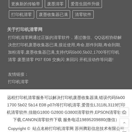
更换新的传输带
废墨清零
爱普生固件升级
打印机清零
废墨收集器已满
清零软件
关于打印机清零网
打印机清零网通过正版的清零软件，通过微信、QQ远程协助解
决您打印机废墨收集器已满,接近使用,寿命,部件到期,寿命到期,
加粉清零,废墨收集器已满,支持代码5b00,5b02,1700等打印机
清零 废墨清零 P07 E08 交换闪 来回闪 开机没动作等问题!
友情链接：
打印机清零
远程打印机清零服务可以解决打印机废墨收集器满,错误代码5b00
1700 5b02 5b14 E08 p07t等打印机清零,爱普生L3118L3119打印
机清零软件,佳能G1800 G2800 G3800清零软件,EPSON清零软件
下载,CANON清零软件下载 服务电话19895209880(微信）
Copyright © 站点名称打印机清零网 苏州腾彩信息技术有限公司