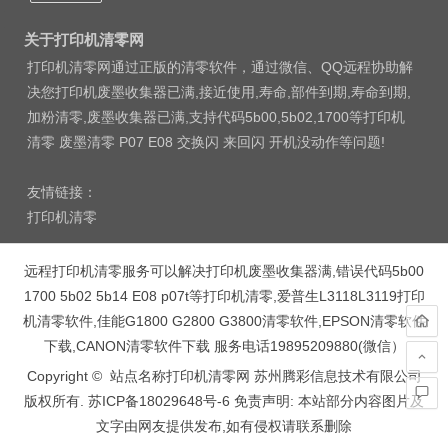
关于打印机清零网
打印机清零网通过正版的清零软件，通过微信、QQ远程协助解
决您打印机废墨收集器已满,接近使用,寿命,部件到期,寿命到期,
加粉清零,废墨收集器已满,支持代码5b00,5b02,1700等打印机
清零 废墨清零 P07 E08 交换闪 来回闪 开机没动作等问题!
友情链接：
打印机清零
远程打印机清零服务可以解决打印机废墨收集器满,错误代码5b00
1700 5b02 5b14 E08 p07t等打印机清零,爱普生L3118L3119打印
机清零软件,佳能G1800 G2800 G3800清零软件,EPSON清零软件
下载,CANON清零软件下载 服务电话19895209880(微信）
Copyright © 站点名称打印机清零网 苏州腾彩信息技术有限公司
版权所有.
苏ICP备18029648号-6
免责声明: 本站部分内容图片及
文字由网友提供发布,如有侵权请联系删除