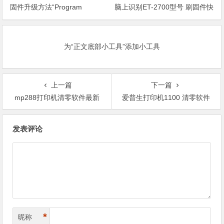
固件升级方法“Program
脑上识别ET-2700型号 刷固件快
Loading或者卡LOGO
速解决问题
为“正文底部小工具”添加小工具
上一篇
下一篇
mp288打印机清零软件最新
爱普生打印机1100 清零软件
文
发表评论
章
导
航
*
昵称