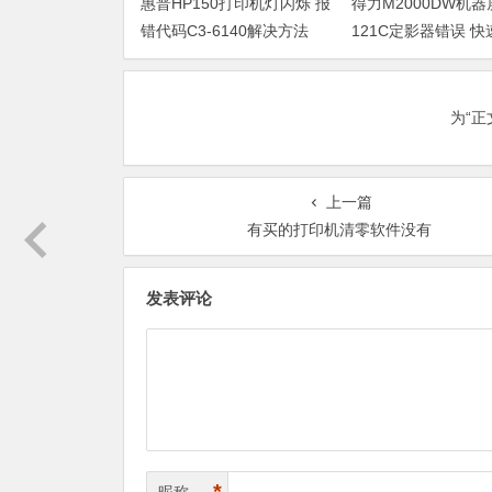
惠普HP150打印机灯闪烁 报
得力M2000DW机
错代码C3-6140解决方法
121C定影器错误 
法
为“
上一篇
有买的打印机清零软件没有
发表评论