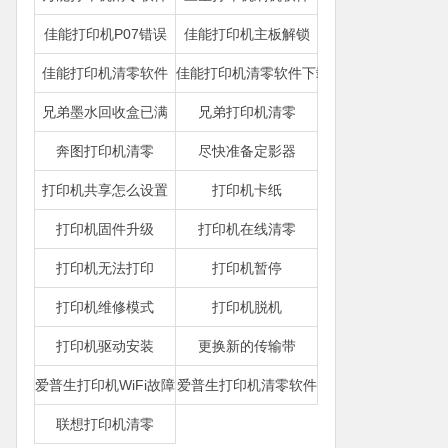
佳能打印机P07错误
佳能打印机主板解锁
佳能打印机清零软件
佳能打印机清零软件下载
兄弟墨水回收盒已满
兄弟打印机清零
奔图打印机清零
尽快准备定影器
打印机共享怎么设置
打印机卡纸
打印机固件升级
打印机在线清零
打印机无法打印
打印机暂停
打印机维修模式
打印机脱机
打印机驱动安装
更换新的传输带
爱普生打印机WiFi故障
爱普生打印机清零软件
联想打印机清零