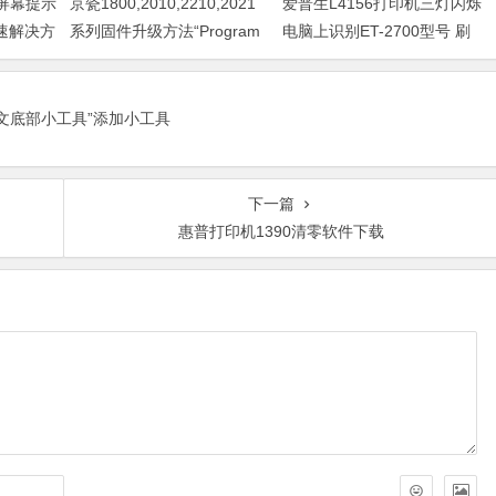
器屏幕提示
京瓷1800,2010,2210,2021
爱普生L4156打印机三灯闪烁
快速解决方
系列固件升级方法“Program
电脑上识别ET-2700型号 刷
Loading或者卡LOGO
固件快速解决问题
正文底部小工具”添加小工具
下一篇
惠普打印机1390清零软件下载