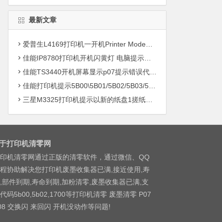
最新文章
爱普生L4169打印机一开机Printer Mode故障主板维修
佳能IP8780打印机开机闪黄灯 电脑提示错误5B00快速解决方案清零
佳能TS3440开机屏幕显示p07提示错误代码5B00快速解决方案 清零
佳能打印机提示5B00\5B01/5B02/5B03/5B04/5B11/5B12/5B13/5B14/1700/1702/1703/1704
三星M3325打印机提示以新的纸盘1搓纸轮进行更换
于打印机清零网
印机清零网通过正版的清零软件，通过微信、QQ
程协助解决您打印机废墨收集器已满,接近使用,寿
,部件到期,寿命到期,加粉清零,废墨收集器已满,支
代码5b00,5b02,1700等打印机清零 废墨清零 P07
08 交换闪 来回闪 开机没动作等问题!