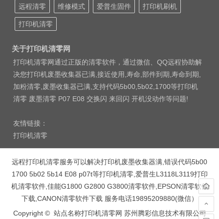
远程清零
维修模式
爱普生固件
打印机刷机
打印机清零
关于打印机清零网
打印机清零网通过正版的清零软件，通过微信、QQ远程协助解
决您打印机废墨收集器已满,接近使用,寿命,部件到期,寿命到期,
加粉清零,废墨收集器已满,支持代码5b00,5b02,1700等打印机
清零 废墨清零 P07 E08 交换闪 来回闪 开机没动作等问题!
友情链接：
打印机清零
远程打印机清零服务可以解决打印机废墨收集器满,错误代码5b00
1700 5b02 5b14 E08 p07t等打印机清零,爱普生L3118L3119打印
机清零软件,佳能G1800 G2800 G3800清零软件,EPSON清零软件
下载,CANON清零软件下载 服务电话19895209880(微信）
Copyright © 站点名称打印机清零网 苏州腾彩信息技术有限公司