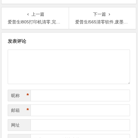
上一篇
下一篇
爱普生l805打印机清零,完美解决5b00废墨收集器已满使用寿命到期。
爱普生l565清零软件,废墨收集器已满5 b 00解决方法。
文
发表评论
章
导
航
*
昵称
*
邮箱
网址