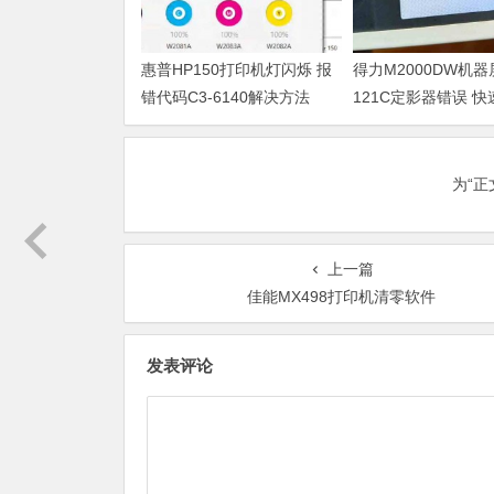
惠普HP150打印机灯闪烁 报
得力M2000DW机
错代码C3-6140解决方法
121C定影器错误 
法
为“
上一篇
佳能MX498打印机清零软件
发表评论