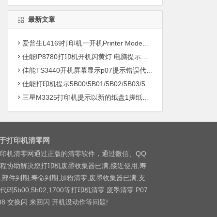
最新文章
爱普生L4169打印机一开机Printer Mode故障主板维修
佳能IP8780打印机开机闪黄灯 电脑提示错误5B00快速解决方案清零
佳能TS3440开机屏幕显示p07提示错误代码5B00快速解决方案 清零
佳能打印机提示5B00\5B01/5B02/5B03/5B04/5B11/5B12/5B13/5B14/1700/1702/1703/1704
三星M3325打印机提示以新的纸盘1搓纸轮进行更换
于打印机清零网
印机清零网通过正版的清零软件，通过微信、QQ
程协助解决您打印机废墨收集器已满,接近使用,寿
,部件到期,寿命到期,加粉清零,废墨收集器已满,支
代码5b00,5b02,1700等打印机清零 废墨清零 P07
08 交换闪 来回闪 开机没动作等问题!