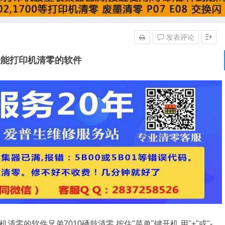
发表评论
8佳能打印机清零的软件
清零的软件兄弟7010硒鼓清零 按住"菜单"键开机,用"+"或"-