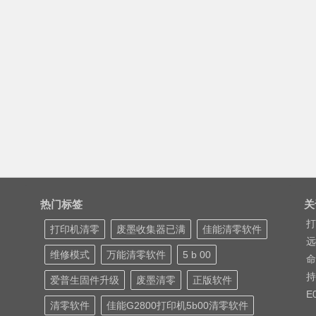
热门标签
关
打
打印机清零
废墨收集器已满
佳能清零软件
远
维修模式
万能清零软件
5 b 00
命
持
爱普生固件升级
废墨清零
正版软件
E
清零软件
佳能G2800打印机5b00清零软件