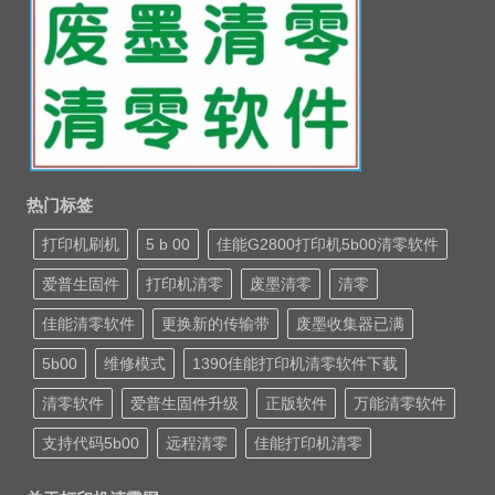
热门标签
打印机刷机
5 b 00
佳能G2800打印机5b00清零软件
爱普生固件
打印机清零
废墨清零
清零
佳能清零软件
更换新的传输带
废墨收集器已满
5b00
维修模式
1390佳能打印机清零软件下载
清零软件
爱普生固件升级
正版软件
万能清零软件
支持代码5b00
远程清零
佳能打印机清零