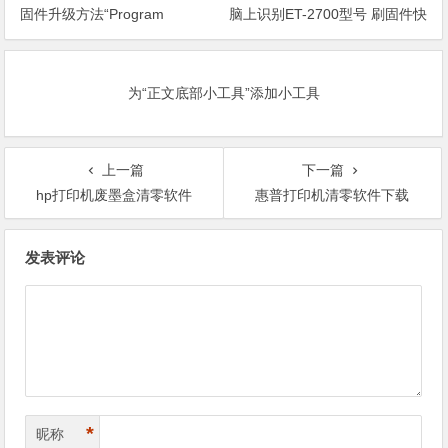
固件升级方法“Program
脑上识别ET-2700型号 刷固件快
Loading或者卡LOGO
速解决问题
为“正文底部小工具”添加小工具
上一篇
下一篇
hp打印机废墨盒清零软件
惠普打印机清零软件下载
文
发表评论
章
导
航
*
昵称