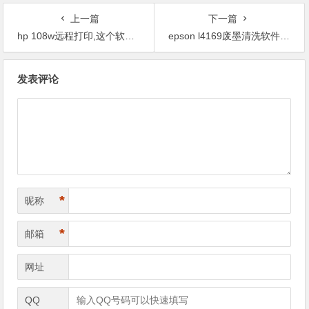
上一篇
下一篇
hp 108w远程打印,这个软件在哪里下载？
epson l4169废墨清洗软件破解版,远程解决此类问题也不是问题。
文
发表评论
章
导
航
*
昵称
*
邮箱
网址
QQ