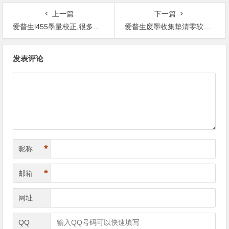
上一篇
下一篇
爱普生l455墨量校正,很多软件下载之后不能用啊。
爱普生废墨收集垫清零软件下载 官方,为什么机器的耗材需要这样子来操作？
文
发表评论
章
导
航
*
昵称
*
邮箱
网址
QQ