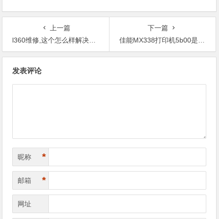
上一篇
下一篇
l360维修,这个怎么样解决？知道哪里的错误信息。
佳能MX338打印机5b00是什么故障,这个要怎么样处理？
文
发表评论
章
导
航
*
昵称
*
邮箱
网址