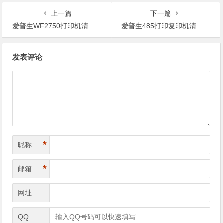
上一篇
下一篇
爱普生WF2750打印机清零,出现这种问题要怎么样解决？
爱普生485打印复印机清零软件,现在打印机也无法工作的。
文
发表评论
章
导
航
*
昵称
*
邮箱
网址
QQ