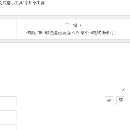
正文底部小工具”添加小工具
下一篇
。
佳能g2800废墨盒已满,怎么办,这个问题被我碰到了。