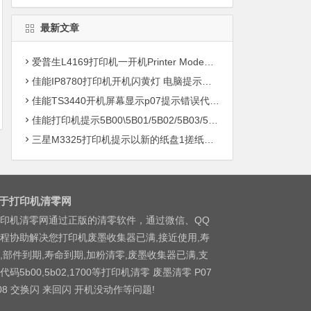
最新文章
爱普生L4169打印机一开机Printer Mode故障主板维修
佳能IP8780打印机开机闪黄灯 电脑提示错误5B00快速解决方案清零
佳能TS3440开机屏幕显示p07提示错误代码5B00快速解决方案 清零
佳能打印机提示5B00\5B01/5B02/5B03/5B04/5B11/5B12/5B13/5B14/1700/1702/1703/1704
三星M3325打印机提示以新的纸盘1搓纸轮进行更换
于打印机清零网
印机清零网通过正版的清零软件，通过微信、QQ
程协助解决您打印机废墨收集器已满,接近使用,寿
,部件到期,寿命到期,加粉清零,废墨收集器已满,支
代码5b00,5b02,1700等打印机清零 废墨清零 P07
08 交换闪 来回闪 开机没动作等问题!