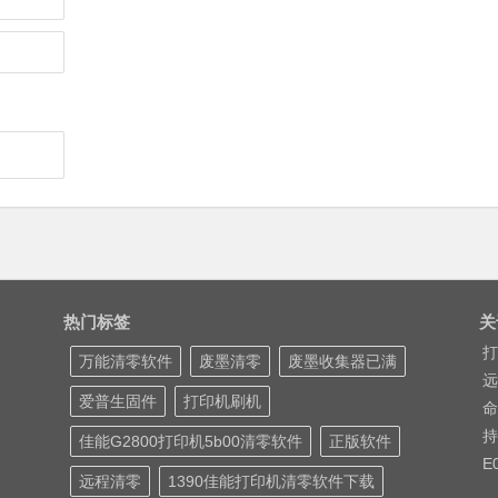
热门标签
关
打
万能清零软件
废墨清零
废墨收集器已满
远
爱普生固件
打印机刷机
命
持
佳能G2800打印机5b00清零软件
正版软件
E
远程清零
1390佳能打印机清零软件下载