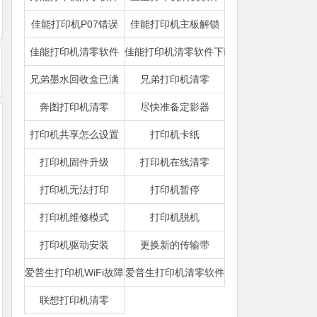
佳能打印机P07错误
佳能打印机主板解锁
佳能打印机清零软件
佳能打印机清零软件下载
兄弟墨水回收盒已满
兄弟打印机清零
奔图打印机清零
尽快准备定影器
打印机共享怎么设置
打印机卡纸
打印机固件升级
打印机在线清零
打印机无法打印
打印机暂停
打印机维修模式
打印机脱机
打印机驱动安装
更换新的传输带
爱普生打印机WiFi故障
爱普生打印机清零软件
联想打印机清零