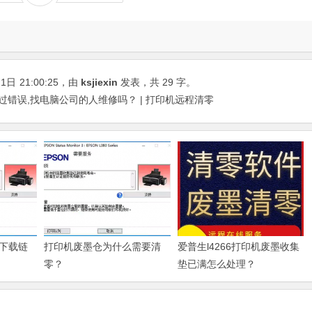
21日
21:00:25
，由
ksjiexin
发表，共 29 字。
过错误,找电脑公司的人维修吗？ | 打印机远程清零
下载链
打印机废墨仓为什么需要清
爱普生l4266打印机废墨收集
零？
垫已满怎么处理？