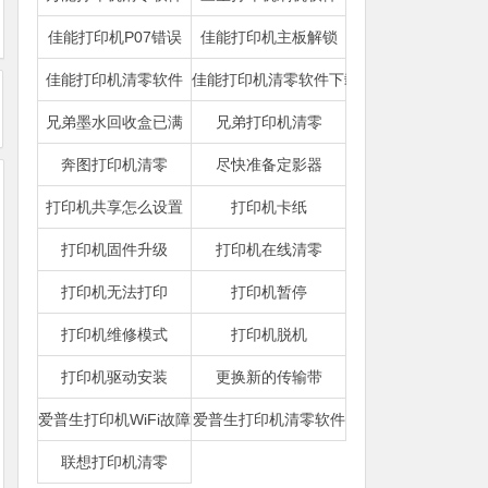
佳能打印机P07错误
佳能打印机主板解锁
佳能打印机清零软件
佳能打印机清零软件下载
兄弟墨水回收盒已满
兄弟打印机清零
奔图打印机清零
尽快准备定影器
打印机共享怎么设置
打印机卡纸
打印机固件升级
打印机在线清零
打印机无法打印
打印机暂停
打印机维修模式
打印机脱机
打印机驱动安装
更换新的传输带
爱普生打印机WiFi故障
爱普生打印机清零软件
联想打印机清零