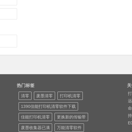
热门标签
关
打
清零
废墨清零
打印机清零
远
1390佳能打印机清零软件下载
命
持
佳能打印机清零
更换新的传输带
E
废墨收集器已满
万能清零软件