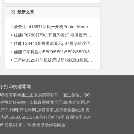
最新文章
爱普生L4169打印机一开机Printer Mode故障主板维修
佳能IP8780打印机开机闪黄灯 电脑提示错误5B00快速解决方案清零
佳能TS3440开机屏幕显示p07提示错误代码5B00快速解决方案 清零
佳能打印机提示5B00\5B01/5B02/5B03/5B04/5B11/5B12/5B13/5B14/1700/1702/1703/1704
三星M3325打印机提示以新的纸盘1搓纸轮进行更换
于打印机清零网
印机清零网通过正版的清零软件，通过微信、QQ
程协助解决您打印机废墨收集器已满,接近使用,寿
,部件到期,寿命到期,加粉清零,废墨收集器已满,支
代码5b00,5b02,1700等打印机清零 废墨清零 P07
08 交换闪 来回闪 开机没动作等问题!