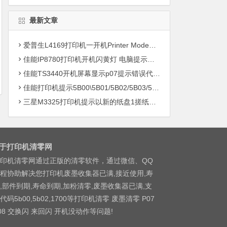
最新文章
爱普生L4169打印机一开机Printer Mode故障主板维修
佳能IP8780打印机开机闪黄灯 电脑提示错误5B00快速解决方案清零
佳能TS3440开机屏幕显示p07提示错误代码5B00快速解决方案 清零
佳能打印机提示5B00\5B01/5B02/5B03/5B04/5B11/5B12/5B13/5B14/1700/1702/1703/1704
三星M3325打印机提示以新的纸盘1搓纸轮进行更换
于打印机清零网
印机清零网通过正版的清零软件，通过微信、QQ
程协助解决您打印机废墨收集器已满,接近使用,寿
,部件到期,寿命到期,加粉清零,废墨收集器已满,支
代码5b00,5b02,1700等打印机清零 废墨清零 P07
08 交换闪 来回闪 开机没动作等问题!