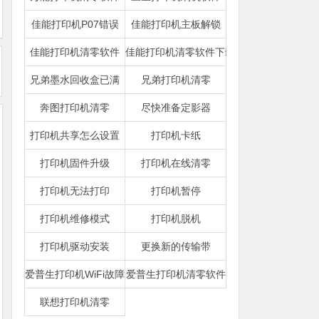
佳能打印机P07错误
佳能打印机主板解锁
佳能打印机清零软件
佳能打印机清零软件下载
兄弟墨水回收盒已满
兄弟打印机清零
奔图打印机清零
尽快准备定影器
打印机共享怎么设置
打印机卡纸
打印机固件升级
打印机在线清零
打印机无法打印
打印机暂停
打印机维修模式
打印机脱机
打印机驱动安装
更换新的传输带
爱普生打印机WiFi故障
爱普生打印机清零软件
联想打印机清零