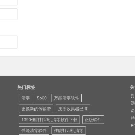
热门标签
关
打
清零
5b00
万能清零软件
远
更换新的传输带
废墨收集器已满
命
持
1390佳能打印机清零软件下载
正版软件
E
佳能清零软件
佳能打印机清零