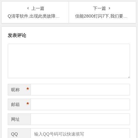
上一篇
下一篇
Q清零软件,出现此类故障，不用东奔西走，远程就可以处理好了。
佳能2800灯闪7下,我们要经常清零吗？
文
发表评论
章
导
航
*
昵称
*
邮箱
网址
QQ