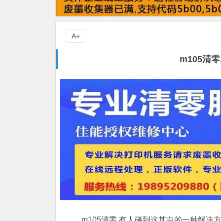
A+
m105清
m105清零,有人碰到这其中的一种解决