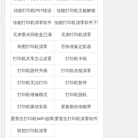
佳能打印机P07错误
佳能打印机主板解锁
佳能打印机清零软件
佳能打印机清零软件下载
兄弟墨水回收盒已满
兄弟打印机清零
奔图打印机清零
尽快准备定影器
打印机共享怎么设置
打印机卡纸
打印机固件升级
打印机在线清零
打印机无法打印
打印机暂停
打印机维修模式
打印机脱机
打印机驱动安装
更换新的传输带
爱普生打印机WiFi故障
爱普生打印机清零软件
联想打印机清零