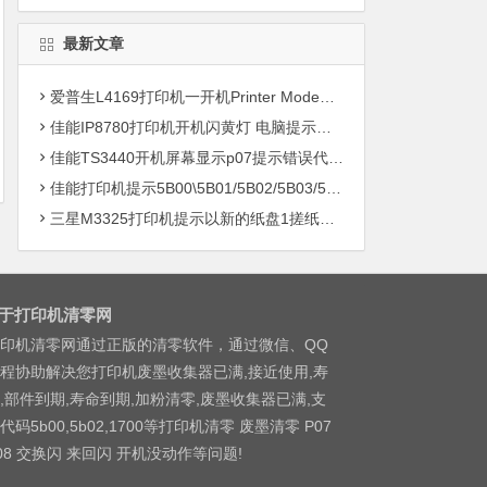
最新文章
爱普生L4169打印机一开机Printer Mode故障主板维修
佳能IP8780打印机开机闪黄灯 电脑提示错误5B00快速解决方案清零
佳能TS3440开机屏幕显示p07提示错误代码5B00快速解决方案 清零
佳能打印机提示5B00\5B01/5B02/5B03/5B04/5B11/5B12/5B13/5B14/1700/1702/1703/1704
三星M3325打印机提示以新的纸盘1搓纸轮进行更换
于打印机清零网
印机清零网通过正版的清零软件，通过微信、QQ
程协助解决您打印机废墨收集器已满,接近使用,寿
,部件到期,寿命到期,加粉清零,废墨收集器已满,支
代码5b00,5b02,1700等打印机清零 废墨清零 P07
08 交换闪 来回闪 开机没动作等问题!