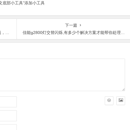
正文底部小工具”添加小工具
下一篇
处理。
佳能g2800灯交替闪烁,有多少个解决方案才能帮你处理好？