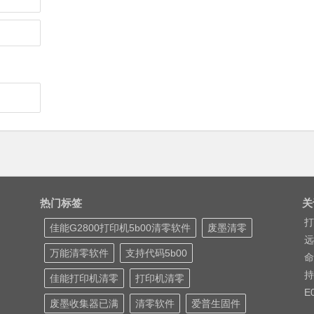
热门标签
关
打
佳能G2800打印机5b00清零软件
废墨清零
远
万能清零软件
支持代码5b00
命
持
佳能打印机清零
打印机清零
E
废墨收集器已满
清零软件
爱普生固件