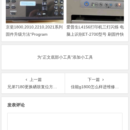
京瓷1800,2010,2210,2021系列
爱普生L4156打印机三灯闪烁 电
固件升级方法“Program
脑上识别ET-2700型号 刷固件快
Loading或者卡LOGO
速解决问题
为“正文底部小工具”添加小工具
上一篇
下一篇
兄弟7180更换硒鼓复位方法。
佳能g1800怎么样进维修模式？佳能g1800进维修模式的方法。
文
发表评论
章
导
航