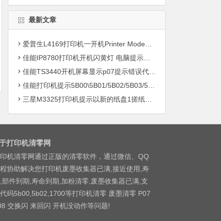
最新文章
爱普生L4169打印机一开机Printer Mode故障主板维修
佳能IP8780打印机开机闪黄灯 电脑提示错误5B00快速解决方案清零
佳能TS3440开机屏幕显示p07提示错误代码5B00快速解决方案 清零
佳能打印机提示5B00\5B01/5B02/5B03/5B04/5B11/5B12/5B13/5B14/1700/1702/1703/1704
三星M3325打印机提示以新的纸盘1搓纸轮进行更换
于打印机清零网
印机清零网通过正版的清零软件，通过微信、QQ
程协助解决您打印机废墨收集器已满,接近使用,寿
,部件到期,寿命到期,加粉清零,废墨收集器已满,支
代码5b00,5b02,1700等打印机清零 废墨清零 P07
08 交换闪 来回闪 开机没动作等问题!