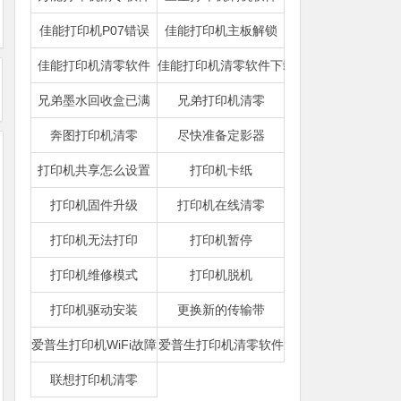
佳能打印机P07错误
佳能打印机主板解锁
佳能打印机清零软件
佳能打印机清零软件下载
兄弟墨水回收盒已满
兄弟打印机清零
奔图打印机清零
尽快准备定影器
打印机共享怎么设置
打印机卡纸
打印机固件升级
打印机在线清零
打印机无法打印
打印机暂停
打印机维修模式
打印机脱机
打印机驱动安装
更换新的传输带
爱普生打印机WiFi故障
爱普生打印机清零软件
联想打印机清零