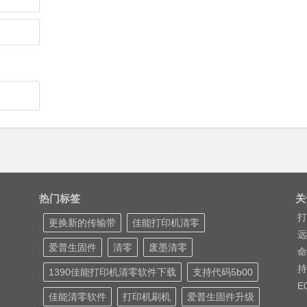
热门标签
关
打
更换新的传输带
佳能打印机清零
远
爱普生固件
清零
废墨清零
命
持
1390佳能打印机清零软件下载
支持代码5b00
E
佳能清零软件
打印机刷机
爱普生固件升级