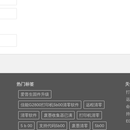
热门标签
关
打
爱普生固件升级
远
佳能G2800打印机5b00清零软件
远程清零
命
持
清零软件
废墨收集器已满
打印机清零
E
5 b 00
支持代码5b00
废墨清零
5b00