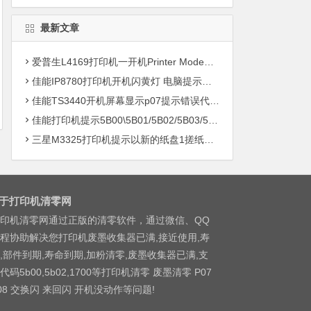
最新文章
爱普生L4169打印机一开机Printer Mode故障主板维修
佳能IP8780打印机开机闪黄灯 电脑提示错误5B00快速解决方案清零
佳能TS3440开机屏幕显示p07提示错误代码5B00快速解决方案 清零
佳能打印机提示5B00\5B01/5B02/5B03/5B04/5B11/5B12/5B13/5B14/1700/1702/1703/1704
三星M3325打印机提示以新的纸盘1搓纸轮进行更换
于打印机清零网
印机清零网通过正版的清零软件，通过微信、QQ
程协助解决您打印机废墨收集器已满,接近使用,寿
,部件到期,寿命到期,加粉清零,废墨收集器已满,支
代码5b00,5b02,1700等打印机清零 废墨清零 P07
08 交换闪 来回闪 开机没动作等问题!