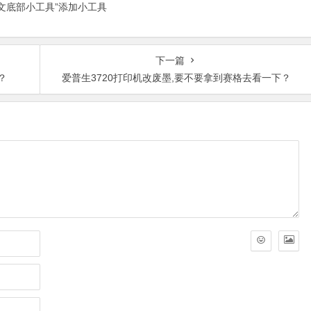
正文底部小工具”添加小工具
下一篇
？
爱普生3720打印机改废墨,要不要拿到赛格去看一下？