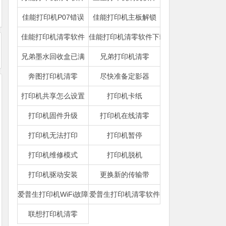
佳能打印机P07错误
佳能打印机主板解锁
佳能打印机清零软件
佳能打印机清零软件下载
兄弟墨水回收盒已满
兄弟打印机清零
奔图打印机清零
尽快准备定影器
打印机共享怎么设置
打印机卡纸
打印机固件升级
打印机在线清零
打印机无法打印
打印机暂停
打印机维修模式
打印机脱机
打印机驱动安装
更换新的传输带
爱普生打印机WiFi故障
爱普生打印机清零软件
联想打印机清零