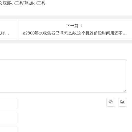
正文底部小工具”添加小工具
下一篇
理？
g2800墨水收集器已满怎么办,这个机器前段时间用还不错，怎么现在就挂了？