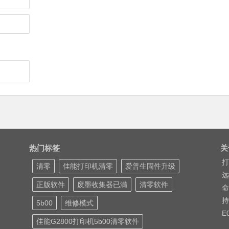
热门标签
关
打
清零
佳能打印机清零
爱普生固件升级
远
正版软件
废墨收集器已满
清零软件
命
持
5b00
维修模式
E
佳能G2800打印机5b00清零软件