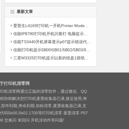
最新文章
爱普生L4169打印机一开机Printer Mode故障主板维修
佳能IP8780打印机开机闪黄灯 电脑提示错误5B00快速解决方案清零
佳能TS3440开机屏幕显示p07提示错误代码5B00快速解决方案 清零
佳能打印机提示5B00\5B01/5B02/5B03/5B04/5B11/5B12/5B13/5B14/1700/1702/1703/1704
三星M3325打印机提示以新的纸盘1搓纸轮进行更换
于打印机清零网
印机清零网通过正版的清零软件，通过微信、QQ
程协助解决您打印机废墨收集器已满,接近使用,寿
,部件到期,寿命到期,加粉清零,废墨收集器已满,支
代码5b00,5b02,1700等打印机清零 废墨清零 P07
08 交换闪 来回闪 开机没动作等问题!