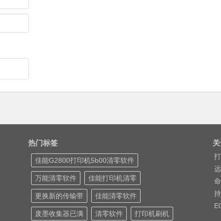
热门标签
关
打
佳能G2800打印机5b00清零软件
远
万能清零软件
佳能打印机清零
命
持
更换新的传输带
佳能清零软件
E
废墨收集器已满
清零软件
打印机刷机