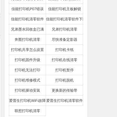
佳能打印机P07错误
佳能打印机主板解锁
佳能打印机清零软件
佳能打印机清零软件下载
兄弟墨水回收盒已满
兄弟打印机清零
奔图打印机清零
尽快准备定影器
打印机共享怎么设置
打印机卡纸
打印机固件升级
打印机在线清零
打印机无法打印
打印机暂停
打印机维修模式
打印机脱机
打印机驱动安装
更换新的传输带
爱普生打印机WiFi故障
爱普生打印机清零软件
联想打印机清零