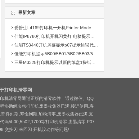
最新文章
爱普生L4169打印机一开机Printer Mode故障主板维修
佳能IP8780打印机开机闪黄灯 电脑提示错误5B00快速解决方案清零
佳能TS3440开机屏幕显示p07提示错误代码5B00快速解决方案 清零
佳能打印机提示5B00\5B01/5B02/5B03/5B04/5B11/5B12/5B13/5B14/1700/1702/1703/1704
三星M3325打印机提示以新的纸盘1搓纸轮进行更换
于打印机清零网
印机清零网通过正版的清零软件，通过微信、QQ
程协助解决您打印机废墨收集器已满,接近使用,寿
,部件到期,寿命到期,加粉清零,废墨收集器已满,支
代码5b00,5b02,1700等打印机清零 废墨清零 P07
08 交换闪 来回闪 开机没动作等问题!