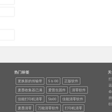
热门标签
关
打
更换新的传输带
5 b 00
正版软件
远
废墨收集器已满
爱普生固件
清零软件
命
持
佳能打印机清零
5b00
佳能清零软件
E
废墨清零
万能清零软件
打印机清零