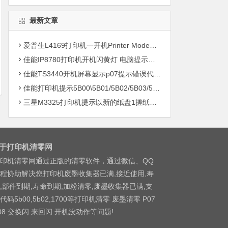
最新文章
爱普生L4169打印机一开机Printer Mode故障主板维修
佳能IP8780打印机开机闪黄灯 电脑提示错误5B00快速解决方案清零
佳能TS3440开机屏幕显示p07提示错误代码5B00快速解决方案 清零
佳能打印机提示5B00\5B01/5B02/5B03/5B04/5B11/5B12/5B13/5B14/1700/1702/1703/1704
三星M3325打印机提示以新的纸盘1搓纸轮进行更换
于打印机清零网
印机清零网通过正版的清零软件，通过微信、QQ
程协助解决您打印机废墨收集器已满,接近使用,寿
,部件到期,寿命到期,加粉清零,废墨收集器已满,支
代码5b00,5b02,1700等打印机清零 废墨清零 P07
08 交换闪 来回闪 开机没动作等问题!