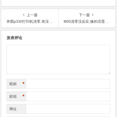
上一篇
下一篇
奔图p330打印机清零,有没有和这个机器一样的？
l805清零没反应,修的话需要换零件，有没有售后？
文
发表评论
章
导
航
*
昵称
*
邮箱
网址