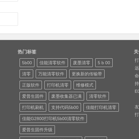
热门标签
关
打
5b00
佳能清零软件
废墨清零
5 b 00
远
清零
万能清零软件
更换新的传输带
命
持
正版软件
打印机清零
维修模式
E
爱普生固件
废墨收集器已满
清零软件
友
打印机刷机
支持代码5b00
佳能打印机清零
打
佳能G2800打印机5b00清零软件
爱普生固件升级