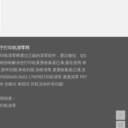
于打印机清零网
印机清零网通过正版的清零软件，通过微信、QQ
程协助解决您打印机废墨收集器已满,接近使用,寿
,部件到期,寿命到期,加粉清零,废墨收集器已满,支
代码5b00,5b02,1700等打印机清零 废墨清零 P07
08 交换闪 来回闪 开机没动作等问题!
情链接：
印机清零