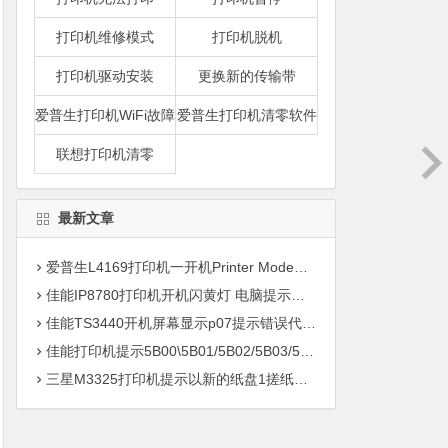
打印机维修模式
打印机脱机
打印机驱动安装
更换新的传输带
爱普生打印机WiFi故障
爱普生打印机清零软件
联想打印机清零
最新文章
爱普生L4169打印机一开机Printer Mode故障主板维修
佳能IP8780打印机开机闪黄灯 电脑提示错误5B00快速解决方案清零
佳能TS3440开机屏幕显示p07提示错误代码5B00快速解决方案 清零
佳能打印机提示5B00\5B01/5B02/5B03/5B04/5B11/5B12/5B13/5B14/1700/1702/1703/1704
三星M3325打印机提示以新的纸盘1搓纸轮进行更换