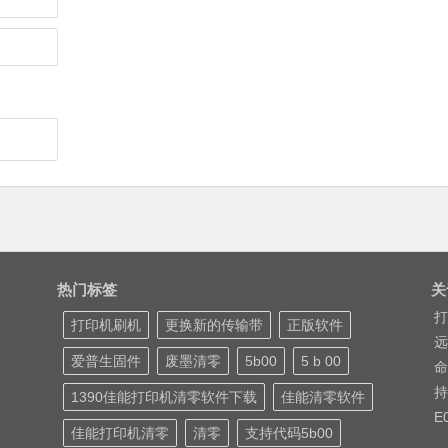
热门标签
关
打
打印机刷机
更换新的传输带
正版软件
远
爱普生固件
废墨清零
5b00
5 b 00
命
持
1390佳能打印机清零软件下载
佳能清零软件
E
佳能打印机清零
清零
支持代码5b00