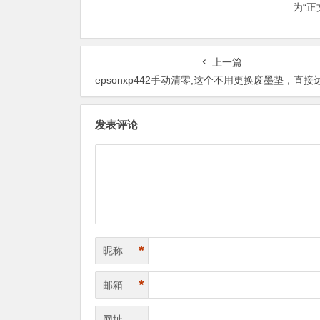
为“
上一篇
epsonxp442手动清零,这个不用更换废墨垫，直接远程操作就好
发表评论
*
昵称
*
邮箱
网址