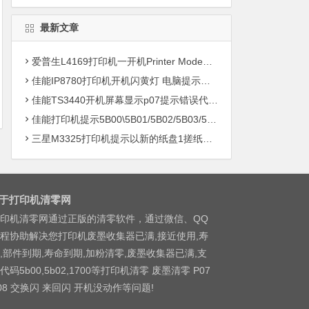
最新文章
爱普生L4169打印机一开机Printer Mode故障主板维修
佳能IP8780打印机开机闪黄灯 电脑提示错误5B00快速解决方案清零
佳能TS3440开机屏幕显示p07提示错误代码5B00快速解决方案 清零
佳能打印机提示5B00\5B01/5B02/5B03/5B04/5B11/5B12/5B13/5B14/1700/1702/1703/1704
三星M3325打印机提示以新的纸盘1搓纸轮进行更换
于打印机清零网
印机清零网通过正版的清零软件，通过微信、QQ
程协助解决您打印机废墨收集器已满,接近使用,寿
,部件到期,寿命到期,加粉清零,废墨收集器已满,支
代码5b00,5b02,1700等打印机清零 废墨清零 P07
08 交换闪 来回闪 开机没动作等问题!