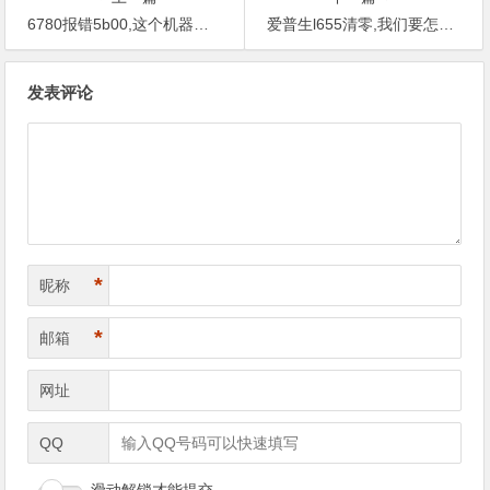
6780报错5b00,这个机器需要换哪些部件才可以把它修好？
爱普生l655清零,我们要怎么样下载软件？
文
发表评论
章
导
航
*
昵称
*
邮箱
网址
QQ
滑动解锁才能提交