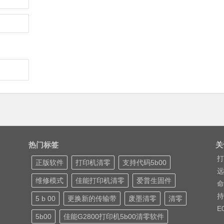
热门标签
关
打
正版软件
打印机清零
支持代码5b00
远
维修模式
佳能打印机清零
爱普生固件
命
持
5 b 00
更换新的传输带
废墨清零
清零
E
5b00
佳能G2800打印机5b00清零软件