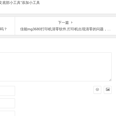
正文底部小工具”添加小工具
下一篇
费吗？
佳能mg3680打印机清零软件,打印机出现清零的问题，我们都可以帮您远程处理。