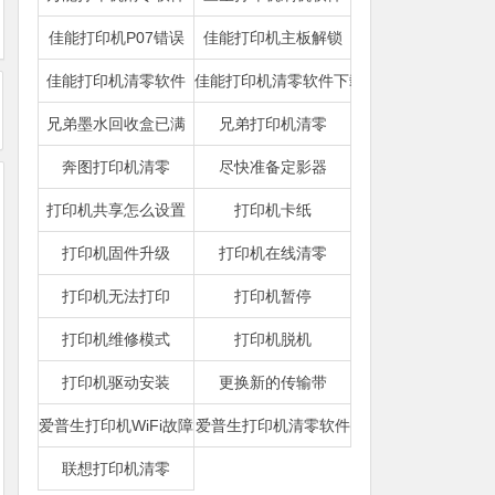
佳能打印机P07错误
佳能打印机主板解锁
佳能打印机清零软件
佳能打印机清零软件下载
兄弟墨水回收盒已满
兄弟打印机清零
奔图打印机清零
尽快准备定影器
打印机共享怎么设置
打印机卡纸
打印机固件升级
打印机在线清零
打印机无法打印
打印机暂停
打印机维修模式
打印机脱机
打印机驱动安装
更换新的传输带
爱普生打印机WiFi故障
爱普生打印机清零软件
联想打印机清零