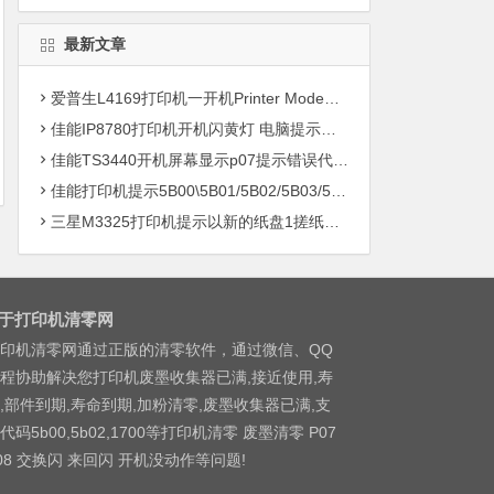
最新文章
爱普生L4169打印机一开机Printer Mode故障主板维修
佳能IP8780打印机开机闪黄灯 电脑提示错误5B00快速解决方案清零
佳能TS3440开机屏幕显示p07提示错误代码5B00快速解决方案 清零
佳能打印机提示5B00\5B01/5B02/5B03/5B04/5B11/5B12/5B13/5B14/1700/1702/1703/1704
三星M3325打印机提示以新的纸盘1搓纸轮进行更换
于打印机清零网
印机清零网通过正版的清零软件，通过微信、QQ
程协助解决您打印机废墨收集器已满,接近使用,寿
,部件到期,寿命到期,加粉清零,废墨收集器已满,支
代码5b00,5b02,1700等打印机清零 废墨清零 P07
08 交换闪 来回闪 开机没动作等问题!