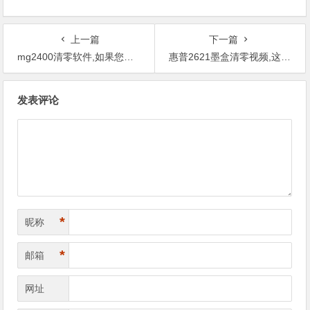
上一篇
下一篇
mg2400清零软件,如果您机器出现故障，我们可以远程处理吗？
惠普2621墨盒清零视频,这种机器维修时间长不长？
文
发表评论
章
导
航
*
昵称
*
邮箱
网址