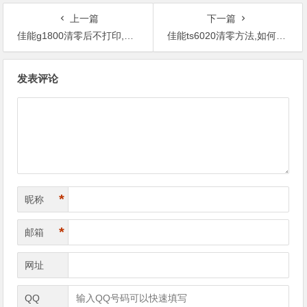
上一篇
下一篇
佳能g1800清零后不打印,维修的成本高不高？需要换哪些配件？
佳能ts6020清零方法,如何解决这个错误信息？
文
发表评论
章
导
航
*
昵称
*
邮箱
网址
QQ