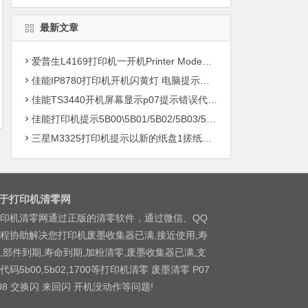
最新文章
爱普生L4169打印机一开机Printer Mode故障主板维修
佳能IP8780打印机开机闪黄灯 电脑提示错误5B00快速解决方案清零
佳能TS3440开机屏幕显示p07提示错误代码5B00快速解决方案 清零
佳能打印机提示5B00\5B01/5B02/5B03/5B04/5B11/5B12/5B13/5B14/1700/1702/1703/1704
三星M3325打印机提示以新的纸盘1搓纸轮进行更换
于打印机清零网
印机清零网通过正版的清零软件，通过微信、QQ
程协助解决您打印机废墨收集器已满,接近使用,寿
,部件到期,寿命到期,加粉清零,废墨收集器已满,支
代码5b00,5b02,1700等打印机清零 废墨清零 P07
08 交换闪 来回闪 开机没动作等问题!