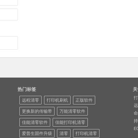
热门标签
关
打
远程清零
打印机刷机
正版软件
远
更换新的传输带
万能清零软件
命
持
佳能清零软件
佳能打印机清零
E
爱普生固件升级
清零
打印机清零