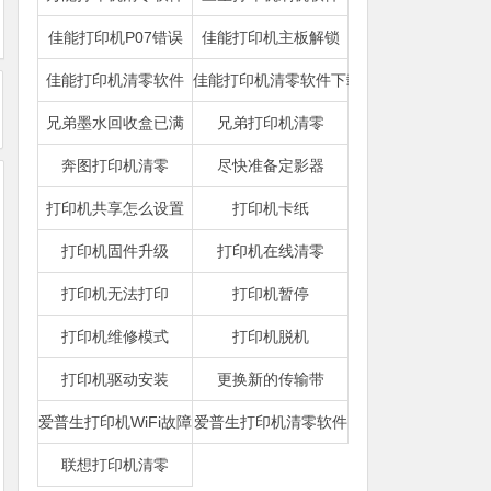
佳能打印机P07错误
佳能打印机主板解锁
佳能打印机清零软件
佳能打印机清零软件下载
兄弟墨水回收盒已满
兄弟打印机清零
奔图打印机清零
尽快准备定影器
打印机共享怎么设置
打印机卡纸
打印机固件升级
打印机在线清零
打印机无法打印
打印机暂停
打印机维修模式
打印机脱机
打印机驱动安装
更换新的传输带
爱普生打印机WiFi故障
爱普生打印机清零软件
联想打印机清零