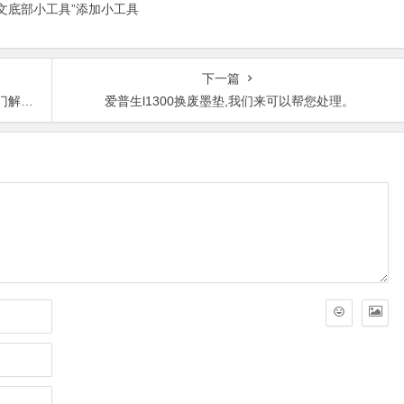
正文底部小工具”添加小工具
下一篇
配件？
爱普生l1300换废墨垫,我们来可以帮您处理。