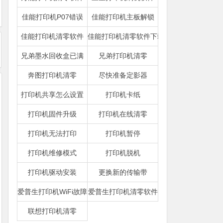
佳能打印机P07错误
佳能打印机主板解锁
佳能打印机清零软件
佳能打印机清零软件下载
兄弟墨水回收盒已满
兄弟打印机清零
奔图打印机清零
尽快准备定影器
打印机共享怎么设置
打印机卡纸
打印机固件升级
打印机在线清零
打印机无法打印
打印机暂停
打印机维修模式
打印机脱机
打印机驱动安装
更换新的传输带
爱普生打印机WiFi故障
爱普生打印机清零软件
联想打印机清零