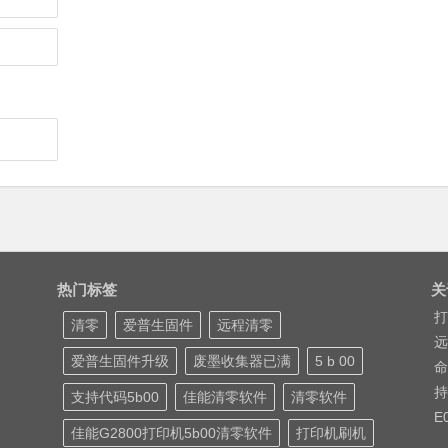
热门标签
关
打
清零
爱普生固件
远程清零
远
爱普生固件升级
废墨收集器已满
5 b 00
命
持
支持代码5b00
佳能清零软件
清零软件
E
佳能G2800打印机5b00清零软件
打印机刷机