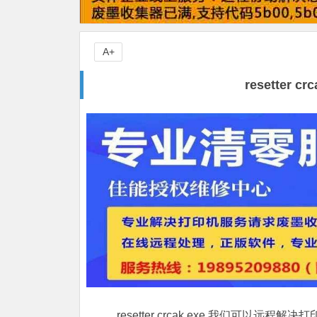
A+
resetter
resetter crcak.exe,我们可以远