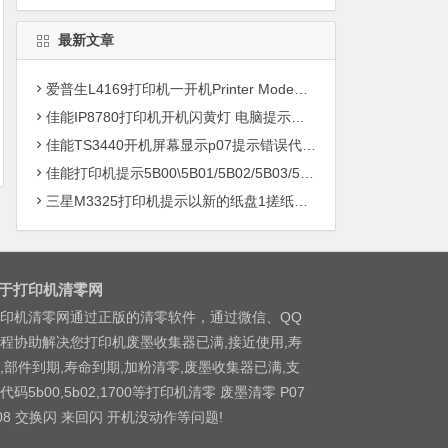
最新文章
爱普生L4169打印机一开机Printer Mode故障主板维修
佳能IP8780打印机开机闪黄灯 电脑提示错误5B00快速解决方案清零
佳能TS3440开机屏幕显示p07提示错误代码5B00快速解决方案 清零
佳能打印机提示5B00\5B01/5B02/5B03/5B04/5B11/5B12/5B13/5B14/1700/1702/1703/1704
三星M3325打印机提示以新的纸盘1搓纸轮进行更换
于打印机清零网
印机清零网通过正版的清零软件，通过微信、QQ
程协助解决您打印机废墨收集器已满,接近使用,寿
,部件到期,寿命到期,加粉清零,废墨收集器已满,支
代码5b00,5b02,1700等打印机清零 废墨清零 P07
08 交换闪 来回闪 开机没动作等问题!