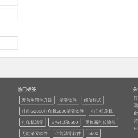
热门标签
关
打
爱普生固件升级
清零软件
维修模式
远
佳能G2800打印机5b00清零软件
打印机刷机
命
持
打印机清零
支持代码5b00
更换新的传输带
E
万能清零软件
佳能清零软件
5b00