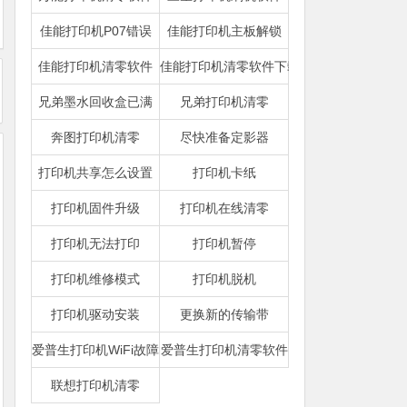
佳能打印机P07错误
佳能打印机主板解锁
佳能打印机清零软件
佳能打印机清零软件下载
兄弟墨水回收盒已满
兄弟打印机清零
奔图打印机清零
尽快准备定影器
打印机共享怎么设置
打印机卡纸
打印机固件升级
打印机在线清零
打印机无法打印
打印机暂停
打印机维修模式
打印机脱机
打印机驱动安装
更换新的传输带
爱普生打印机WiFi故障
爱普生打印机清零软件
联想打印机清零