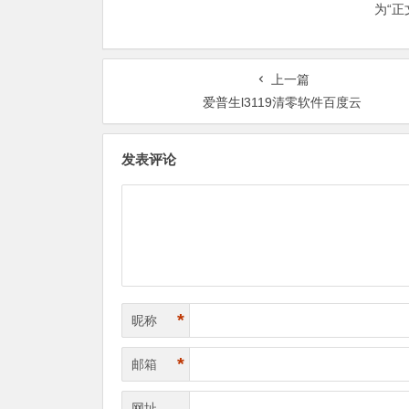
为“
上一篇
爱普生l3119清零软件百度云
发表评论
*
昵称
*
邮箱
网址