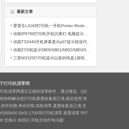
最新文章
爱普生L4169打印机一开机Printer Mode故障主板维修
佳能IP8780打印机开机闪黄灯 电脑提示错误5B00快速解决方案清零
佳能TS3440开机屏幕显示p07提示错误代码5B00快速解决方案 清零
佳能打印机提示5B00\5B01/5B02/5B03/5B04/5B11/5B12/5B13/5B14/1700/1702/1703/1704
三星M3325打印机提示以新的纸盘1搓纸轮进行更换
于打印机清零网
印机清零网通过正版的清零软件，通过微信、QQ
程协助解决您打印机废墨收集器已满,接近使用,寿
,部件到期,寿命到期,加粉清零,废墨收集器已满,支
代码5b00,5b02,1700等打印机清零 废墨清零 P07
08 交换闪 来回闪 开机没动作等问题!