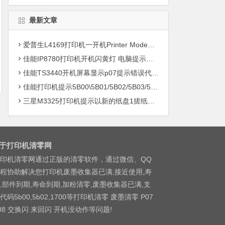
最新文章
爱普生L4169打印机一开机Printer Mode故障主板维修
佳能IP8780打印机开机闪黄灯 电脑提示错误5B00快速解决方案清零
佳能TS3440开机屏幕显示p07提示错误代码5B00快速解决方案 清零
佳能打印机提示5B00\5B01/5B02/5B03/5B04/5B11/5B12/5B13/5B14/1700/1702/1703/1704
三星M3325打印机提示以新的纸盘1搓纸轮进行更换
于打印机清零网
印机清零网通过正版的清零软件，通过微信、QQ
程协助解决您打印机废墨收集器已满,接近使用,寿
,部件到期,寿命到期,加粉清零,废墨收集器已满,支
代码5b00,5b02,1700等打印机清零 废墨清零 P07
08 交换闪 来回闪 开机没动作等问题!