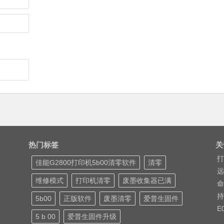
热门标签
关
打
佳能G2800打印机5b00清零软件
清零
远
维修模式
打印机清零
废墨收集器已满
命
持
5b00
正版软件
废墨清零
爱普生固件
E
5 b 00
爱普生固件升级