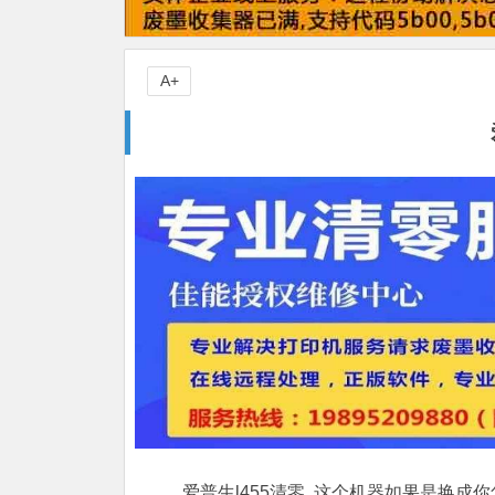
A+
爱普生l455清零 ,这个机器如果是换成