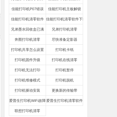
佳能打印机P07错误
佳能打印机主板解锁
佳能打印机清零软件
佳能打印机清零软件下载
兄弟墨水回收盒已满
兄弟打印机清零
奔图打印机清零
尽快准备定影器
打印机共享怎么设置
打印机卡纸
打印机固件升级
打印机在线清零
打印机无法打印
打印机暂停
打印机维修模式
打印机脱机
打印机驱动安装
更换新的传输带
爱普生打印机WiFi故障
爱普生打印机清零软件
联想打印机清零