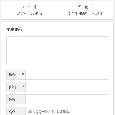
上一篇
下一篇
爱普生l455驱动
爱普生l455打印机清零
文
发表评论
章
导
航
*
昵称
*
邮箱
网址
QQ