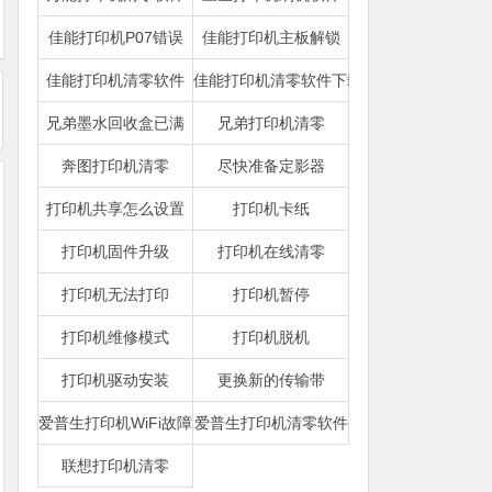
佳能打印机P07错误
佳能打印机主板解锁
佳能打印机清零软件
佳能打印机清零软件下载
兄弟墨水回收盒已满
兄弟打印机清零
奔图打印机清零
尽快准备定影器
打印机共享怎么设置
打印机卡纸
打印机固件升级
打印机在线清零
打印机无法打印
打印机暂停
打印机维修模式
打印机脱机
打印机驱动安装
更换新的传输带
爱普生打印机WiFi故障
爱普生打印机清零软件
联想打印机清零