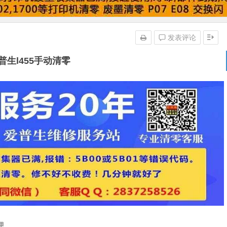
发表评论
普生l455手动清零
理。