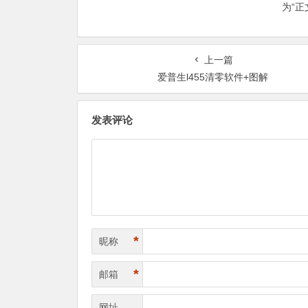
为“
上一篇
爱普生l455清零软件+图解
发表评论
*
昵称
*
邮箱
网址