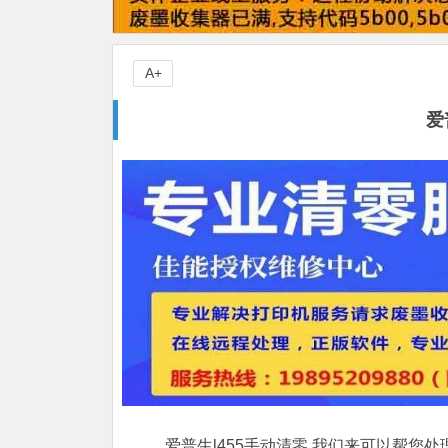
A+
爱
爱普生l455手动清零,我们来可以帮您处