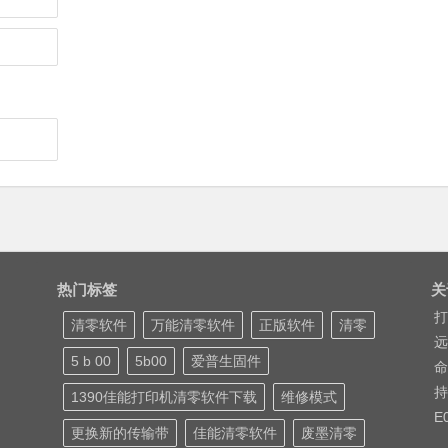
热门标签
关
打
清零软件
万能清零软件
正版软件
清零
远
5 b 00
5b00
爱普生固件
命
持
1390佳能打印机清零软件下载
维修模式
E
更换新的传输带
佳能清零软件
废墨清零