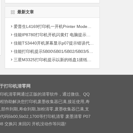
最新文章
爱普生L4169打印机一开机Printer Mode故障主板维修
佳能IP8780打印机开机闪黄灯 电脑提示错误5B00快速解决方案清零
佳能TS3440开机屏幕显示p07提示错误代码5B00快速解决方案 清零
佳能打印机提示5B00\5B01/5B02/5B03/5B04/5B11/5B12/5B13/5B14/1700/1702/1703/1704
三星M3325打印机提示以新的纸盘1搓纸轮进行更换
于打印机清零网
印机清零网通过正版的清零软件，通过微信、QQ
程协助解决您打印机废墨收集器已满,接近使用,寿
,部件到期,寿命到期,加粉清零,废墨收集器已满,支
代码5b00,5b02,1700等打印机清零 废墨清零 P07
08 交换闪 来回闪 开机没动作等问题!