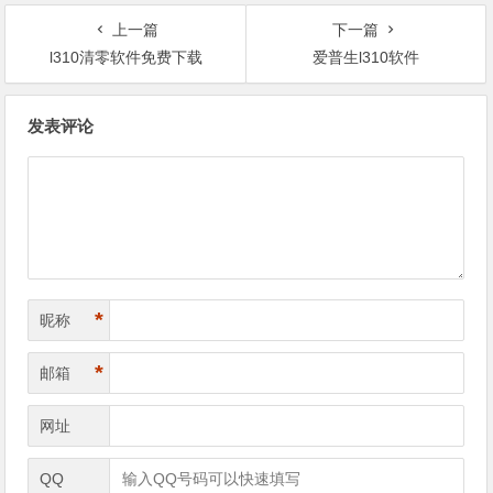
上一篇
下一篇
l310清零软件免费下载
爱普生l310软件
文
发表评论
章
导
航
*
昵称
*
邮箱
网址
QQ