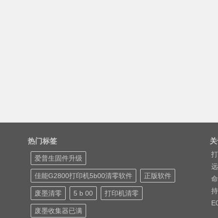
热门标签
关
打
爱普生固件升级
远
佳能G2800打印机5b00清零软件
正版软件
命
持
废墨清零
5 b 00
打印机清零
E
废墨收集器已满