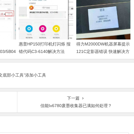
惠普HP150打印机灯闪烁 报
得力M2000DW机器屏幕提示
03/5B04/5B11/5B12/5B13/5B14/1700/1702/1703/1704
错代码C3-6140解决方法
121C定影器错误 快速解决方
法
正文底部小工具”添加小工具
下一篇
佳能Ix6780废墨收集器已满如何处理？