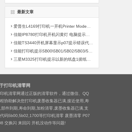
最新文章
爱普生L4169打印机一开机Printer Mode故障主板维修
佳能IP8780打印机开机闪黄灯 电脑提示错误5B00快速解决方案清零
佳能TS3440开机屏幕显示p07提示错误代码5B00快速解决方案 清零
佳能打印机提示5B00\5B01/5B02/5B03/5B04/5B11/5B12/5B13/5B14/1700/1702/1703/1704
三星M3325打印机提示以新的纸盘1搓纸轮进行更换
于打印机清零网
印机清零网通过正版的清零软件，通过微信、QQ
程协助解决您打印机废墨收集器已满,接近使用,寿
,部件到期,寿命到期,加粉清零,废墨收集器已满,支
代码5b00,5b02,1700等打印机清零 废墨清零 P07
08 交换闪 来回闪 开机没动作等问题!