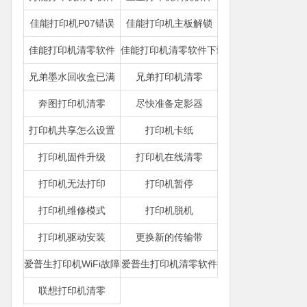
佳能打印机P07错误
佳能打印机主板解锁
佳能打印机清零软件
佳能打印机清零软件下载
兄弟墨水回收盒已满
兄弟打印机清零
奔图打印机清零
尽快准备定影器
打印机共享怎么设置
打印机卡纸
打印机固件升级
打印机在线清零
打印机无法打印
打印机暂停
打印机维修模式
打印机脱机
打印机驱动安装
更换新的传输带
爱普生打印机WiFi故障
爱普生打印机清零软件
联想打印机清零